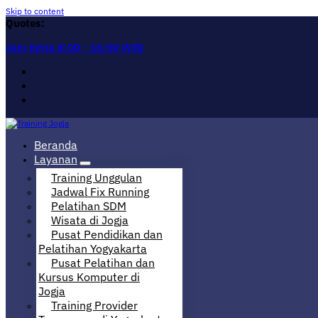
Skip to content
Quotes:
Jam Kerja 8:00 - 16:00 WIB
Pusat Informasi Training di Jogja
Beranda
Layanan
Training Unggulan
Jadwal Fix Running
Pelatihan SDM
Wisata di Jogja
Pusat Pendidikan dan
Pelatihan Yogyakarta
Pusat Pelatihan dan
Kursus Komputer di
Jogja
Training Provider