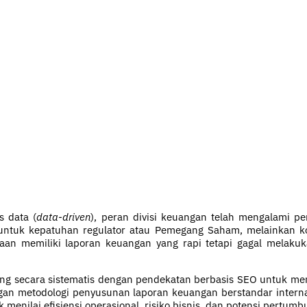
s data (
data-driven
), peran divisi keuangan telah mengalami p
odik untuk kepatuhan regulator atau Pemegang Saham, melaink
aan memiliki laporan keuangan yang rapi tetapi gagal melaku
ang secara sistematis dengan pendekatan berbasis SEO untuk m
an metodologi penyusunan laporan keuangan berstandar interna
 menilai efisiensi operasional, risiko bisnis, dan potensi pertum