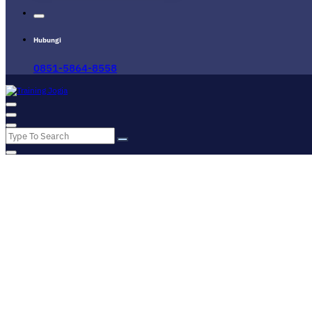
Hubungi
0851-5864-8558
Pusat Informasi Training di Jogja