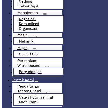
Gedung
Teknik Sipil
Manajemen
Negosiasi
Komunikasi
Organisasi
Mesin
Mekanik
Migas
Oil and Gas
Perbankan
Warehousing
Pergudangan
Kontak Kami
Pendaftaran
Tentang Kami
Galeri Foto Training
Klien Kami