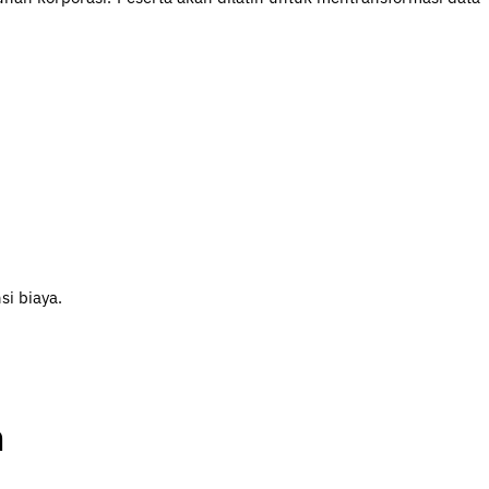
.
nsi biaya.
n