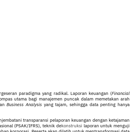
ergeseran paradigma yang radikal. Laporan keuangan (
Financial
an kompas utama bagi manajemen puncak dalam memetakan arah
kan
Business Analysis
yang tajam, sehingga data penting hanya
enjembatani transparansi pelaporan keuangan dengan ketajaman
sional (PSAK/IFRS), teknik de
konstruksi
laporan untuk menguji
buhan korporasi. Peserta akan dilatih untuk mentransformasi data