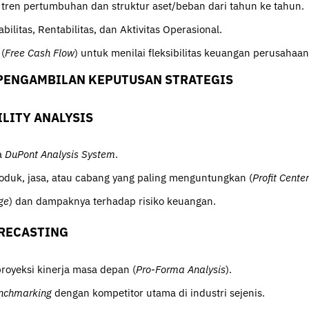
ren pertumbuhan dan struktur aset/beban dari tahun ke tahun.
bilitas, Rentabilitas, dan Aktivitas Operasional.
(
Free Cash Flow
) untuk menilai fleksibilitas keuangan perusahaan
& PENGAMBILAN KEPUTUSAN STRATEGIS
LITY ANALYSIS
a
DuPont Analysis System
.
roduk, jasa, atau cabang yang paling menguntungkan (
Profit Center
ge
) dan dampaknya terhadap risiko keuangan.
ORECASTING
oyeksi kinerja masa depan (
Pro-Forma Analysis
).
enchmarking
dengan kompetitor utama di industri sejenis.