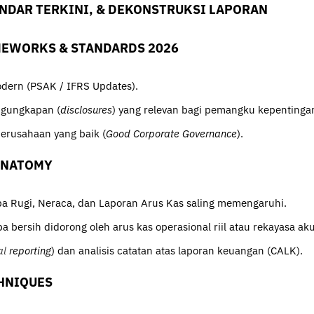
ANDAR TERKINI, & DEKONSTRUKSI LAPORAN
MEWORKS & STANDARDS 2026
dern (PSAK / IFRS Updates).
ngungkapan (
disclosures
) yang relevan bagi pemangku kepentinga
erusahaan yang baik (
Good Corporate Governance
).
ANATOMY
ba Rugi, Neraca, dan Laporan Arus Kas saling memengaruhi.
 bersih didorong oleh arus kas operasional riil atau rekayasa aku
al
reporting
) dan analisis catatan atas laporan keuangan (CALK).
CHNIQUES