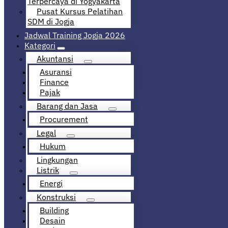
Terpercaya di Yogyakarta
Pusat Kursus Pelatihan
SDM di Jogja
Jadwal Training Jogja 2026
Kategori
Akuntansi
Asuransi
Finance
Pajak
Barang dan Jasa
Procurement
Legal
Hukum
Lingkungan
Listrik
Energi
Konstruksi
Building
Desain