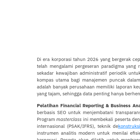
Di era korporasi tahun 2026 yang bergerak cep
telah mengalami pergeseran paradigma yang r
sekadar kewajiban administratif periodik un
kompas utama bagi manajemen puncak dalam 
adalah banyak perusahaan memiliki laporan ke
yang tajam, sehingga data penting hanya berhen
Pelatihan Financial Reporting & Business Ana
berbasis SEO untuk menjembatani transparans
Program
masterclass
ini membekali peserta de
internasional (PSAK/IFRS), teknik de
konstruks
instrumen analitis modern untuk menilai efisi
korporasi. Peserta akan dilatih untuk mentra