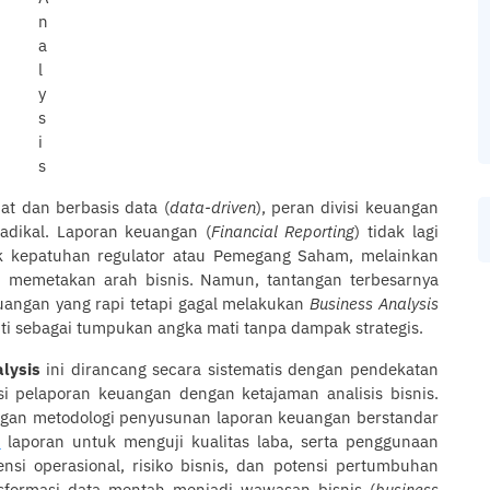
at dan berbasis data (
data-driven
), peran divisi keuangan
adikal. Laporan keuangan (
Financial Reporting
) tidak lagi
tuk kepatuhan regulator atau Pemegang Saham, melainkan
memetakan arah bisnis. Namun, tantangan terbesarnya
uangan yang rapi tetapi gagal melakukan
Business Analysis
ti sebagai tumpukan angka mati tanpa dampak strategis.
lysis
ini dirancang secara sistematis dengan pendekatan
i pelaporan keuangan dengan ketajaman analisis bisnis.
ngan metodologi penyusunan laporan keuangan berstandar
i
laporan untuk menguji kualitas laba, serta penggunaan
ensi operasional, risiko bisnis, dan potensi pertumbuhan
nsformasi data mentah menjadi wawasan bisnis (
business