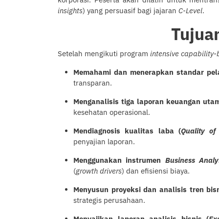
insights
) yang persuasif bagi jajaran
C-Level
.
Tujua
Setelah mengikuti program
intensive capability-
Memahami dan menerapkan standar pela
transparan.
Menganalisis tiga laporan keuangan uta
kesehatan operasional.
Mendiagnosis kualitas laba (
Quality of
penyajian laporan.
Menggunakan instrumen
Business Analy
(
growth drivers
) dan efisiensi biaya.
Menyusun proyeksi dan analisis tren bis
strategis perusahaan.
Menyajikan laporan analisis bisnis (
Ex