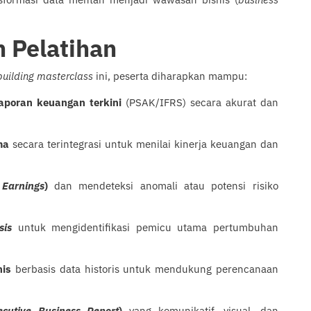
n Pelatihan
building masterclass
ini, peserta diharapkan mampu:
poran keuangan terkini
(PSAK/IFRS) secara akurat dan
ma
secara terintegrasi untuk menilai kinerja keuangan dan
 Earnings
)
dan mendeteksi anomali atau potensi risiko
sis
untuk mengidentifikasi pemicu utama pertumbuhan
nis
berbasis data historis untuk mendukung perencanaan
ecutive Business Report
)
yang komunikatif, visual, dan