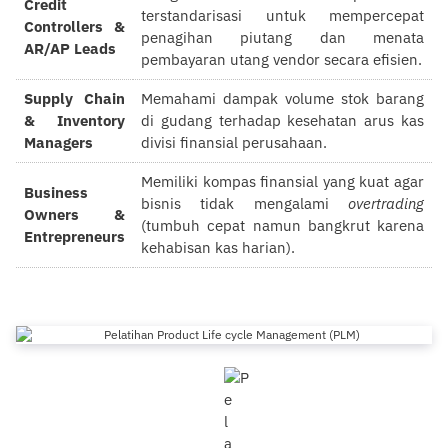
Credit
terstandarisasi untuk mempercepat
Controllers &
penagihan piutang dan menata
AR/AP Leads
pembayaran utang vendor secara efisien.
Supply Chain
Memahami dampak volume stok barang
& Inventory
di gudang terhadap kesehatan arus kas
Managers
divisi finansial perusahaan.
Memiliki kompas finansial yang kuat agar
Business
bisnis tidak mengalami
overtrading
Owners &
(tumbuh cepat namun bangkrut karena
Entrepreneurs
kehabisan kas harian).
Pelatihan Product Life cycle
Management (PLM)
0