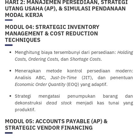
HARI 2: MANAJEMEN PERSEDIAAN, STRATEGI
UTANG USAHA (AP), & SIMULASI PENDANAAN
MODAL KERJA
MODUL 04: STRATEGIC INVENTORY
MANAGEMENT & COST REDUCTION
TECHNIQUES
Menghitung biaya tersembunyi dari persediaan:
Holding
Costs, Ordering Costs,
dan
Shortage Costs
.
Menerapkan metode kontrol persediaan modern:
Analisis ABC,
Just-In-Time
(JIT), dan penentuan
Economic Order Quantity
(EOQ) yang adaptif.
Strategi mengatasi penumpukan barang dan
de
konstruksi
dead stock
menjadi kas tunai yang
produktif.
MODUL 05: ACCOUNTS PAYABLE (AP) &
STRATEGIC VENDOR FINANCING