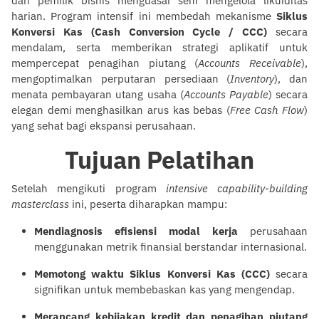
dan pemilik bisnis menguasai seni mengelola likuiditas
harian. Program intensif ini membedah mekanisme
Siklus
Konversi Kas (Cash Conversion Cycle / CCC)
secara
mendalam, serta memberikan strategi aplikatif untuk
mempercepat penagihan piutang (
Accounts Receivable
),
mengoptimalkan perputaran persediaan (
Inventory
), dan
menata pembayaran utang usaha (
Accounts Payable
) secara
elegan demi menghasilkan arus kas bebas (
Free Cash Flow
)
yang sehat bagi ekspansi perusahaan.
Tujuan Pelatihan
Setelah mengikuti program
intensive capability-building
masterclass
ini, peserta diharapkan mampu:
Mendiagnosis efisiensi modal kerja
perusahaan
menggunakan metrik finansial berstandar internasional.
Memotong waktu Siklus Konversi Kas (CCC)
secara
signifikan untuk membebaskan kas yang mengendap.
Merancang kebijakan kredit dan penagihan piutang