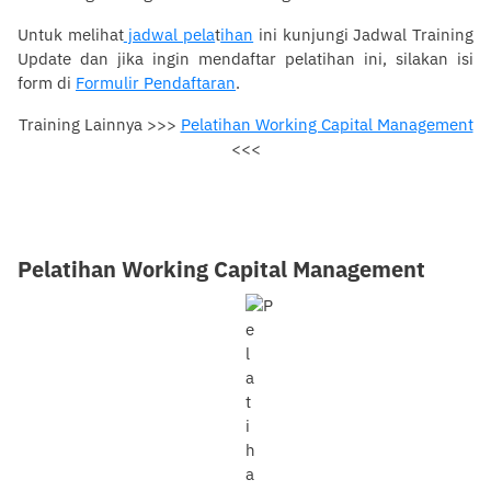
Untuk melihat
jadwal pela
t
ihan
ini kunjungi Jadwal Training
Update dan jika ingin mendaftar pelatihan ini, silakan isi
form di
Formulir Pendaftaran
.
Training Lainnya >>>
Pelatihan Working Capital Management
Pelatihan Working Capital
<<<
Management
Pelatihan Working Capital Management
0