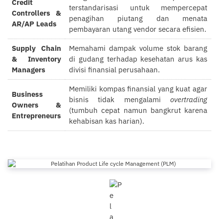
Credit
terstandarisasi untuk mempercepat
Controllers &
penagihan piutang dan menata
AR/AP Leads
pembayaran utang vendor secara efisien.
Supply Chain
Memahami dampak volume stok barang
& Inventory
di gudang terhadap kesehatan arus kas
Managers
divisi finansial perusahaan.
Memiliki kompas finansial yang kuat agar
Business
bisnis tidak mengalami
overtrading
Owners &
(tumbuh cepat namun bangkrut karena
Entrepreneurs
kehabisan kas harian).
Pelatihan Product Life cycle
Management (PLM)
0