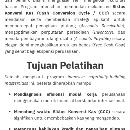
dan pemilik bisnis menguasai seni mengelola likuiditas
harian. Program intensif ini membedah mekanisme
Siklus
Konversi Kas (Cash Conversion Cycle / CCC)
secara
mendalam, serta memberikan strategi aplikatif untuk
mempercepat penagihan piutang (
Accounts Receivable
),
mengoptimalkan perputaran persediaan (
Inventory
), dan
menata pembayaran utang usaha (
Accounts Payable
) secara
elegan demi menghasilkan arus kas bebas (
Free Cash Flow
)
yang sehat bagi ekspansi perusahaan.
Tujuan Pelatihan
Setelah mengikuti program
intensive capability-building
masterclass
ini, peserta diharapkan mampu:
Mendiagnosis efisiensi modal kerja
perusahaan
menggunakan metrik finansial berstandar internasional.
Memotong waktu Siklus Konversi Kas (CCC)
secara
signifikan untuk membebaskan kas yang mengendap.
Merancang kebijakan kredit dan penagihan piutang