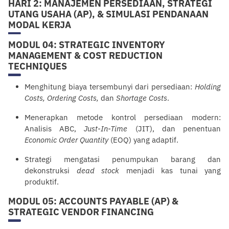
HARI 2: MANAJEMEN PERSEDIAAN, STRATEGI
UTANG USAHA (AP), & SIMULASI PENDANAAN
MODAL KERJA
MODUL 04: STRATEGIC INVENTORY
MANAGEMENT & COST REDUCTION
TECHNIQUES
Menghitung biaya tersembunyi dari persediaan:
Holding
Costs, Ordering Costs,
dan
Shortage Costs
.
Menerapkan metode kontrol persediaan modern:
Analisis ABC,
Just-In-Time
(JIT), dan penentuan
Economic Order Quantity
(EOQ) yang adaptif.
Strategi mengatasi penumpukan barang dan
de
konstruksi
dead stock
menjadi kas tunai yang
produktif.
MODUL 05: ACCOUNTS PAYABLE (AP) &
STRATEGIC VENDOR FINANCING