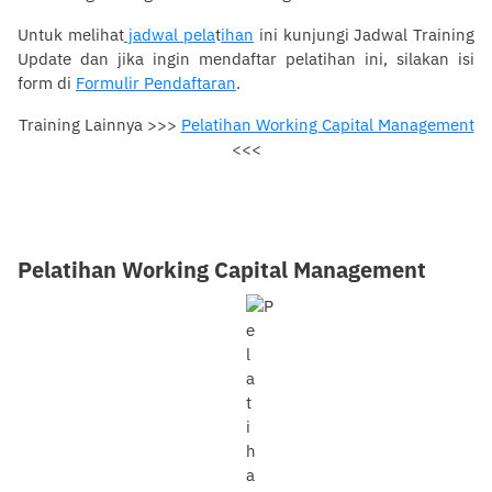
Untuk melihat
jadwal pela
t
ihan
ini kunjungi Jadwal Training
Update dan jika ingin mendaftar pelatihan ini, silakan isi
form di
Formulir Pendaftaran
.
Training Lainnya >>>
Pelatihan Working Capital Management
Pelatihan Working Capital
<<<
Management
Pelatihan Working Capital Management
0