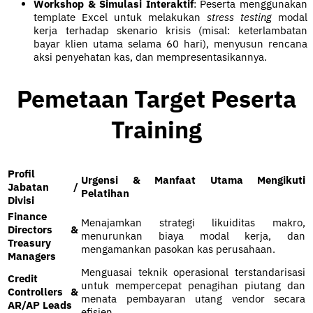
Workshop & Simulasi Interaktif
: Peserta menggunakan
template Excel untuk melakukan
stress testing
modal
kerja terhadap skenario krisis (misal: keterlambatan
bayar klien utama selama 60 hari), menyusun rencana
aksi penyehatan kas, dan mempresentasikannya.
Pemetaan Target Peserta
Training
Profil
Urgensi & Manfaat Utama Mengikuti
Jabatan /
Pelatihan
Divisi
Finance
Menajamkan strategi likuiditas makro,
Directors &
menurunkan biaya modal kerja, dan
Treasury
mengamankan pasokan kas perusahaan.
Managers
Menguasai teknik operasional terstandarisasi
Credit
untuk mempercepat penagihan piutang dan
Controllers &
menata pembayaran utang vendor secara
AR/AP Leads
efisien.