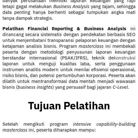
banyak perusahaan memiliki laporan keuangan yang rapi
tetapi gagal melakukan
Business Analysis
yang tajam, sehingga
data penting hanya berhenti sebagai tumpukan angka mati
tanpa dampak strategis.
Pelatihan Financial Reporting & Business Analysis
ini
dirancang secara sistematis dengan pendekatan berbasis SEO
untuk menjembatani transparansi pelaporan keuangan dengan
ketajaman analisis bisnis. Program
masterclass
ini membekali
peserta dengan metodologi penyusunan laporan keuangan
berstandar internasional (PSAK/IFRS), teknik de
konstruksi
laporan untuk menguji kualitas laba, serta penggunaan
instrumen analitis modern untuk menilai efisiensi operasional,
risiko bisnis, dan potensi pertumbuhan korporasi. Peserta akan
dilatih untuk mentransformasi data mentah menjadi wawasan
bisnis (
business insights
) yang persuasif bagi jajaran
C-Level
.
Tujuan Pelatihan
Setelah mengikuti program
intensive capability-building
masterclass
ini, peserta diharapkan mampu: