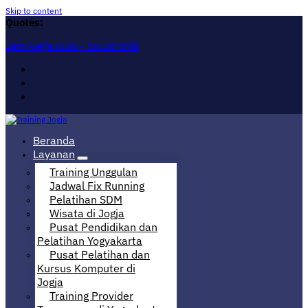
Skip to content
Quotes:
Jam Kerja 8:00 - 16:00 WIB
Pusat Informasi Training di Jogja
Beranda
Layanan
Training Unggulan
Jadwal Fix Running
Pelatihan SDM
Wisata di Jogja
Pusat Pendidikan dan
Pelatihan Yogyakarta
Pusat Pelatihan dan
Kursus Komputer di
Jogja
Training Provider