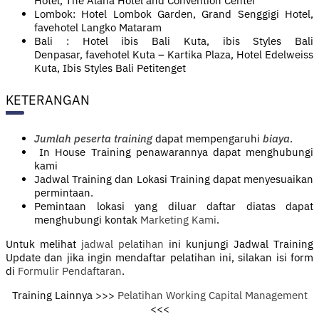
Hotel, The Alana Hotel and Convention Center
Lombok: Hotel Lombok Garden, Grand Senggigi Hotel,
favehotel Langko Mataram
Bali : Hotel ibis Bali Kuta, ibis Styles Bali
Denpasar, favehotel Kuta – Kartika Plaza, Hotel Edelweiss
Kuta, Ibis Styles Bali Petitenget
KETERANGAN
Jumlah peserta training
dapat mempengaruhi
biaya
.
In House Training penawarannya dapat menghubungi
kami
Jadwal Training dan Lokasi Training dapat menyesuaikan
permintaan.
Pemintaan lokasi yang diluar daftar diatas dapat
menghubungi kontak
Marketing Kami
.
Untuk melihat
jadwal pela
t
ihan
ini kunjungi Jadwal Training
Update dan jika ingin mendaftar pelatihan ini, silakan isi form
di
Formulir Pendaftaran
.
Training Lainnya >>>
Pelatihan Working Capital Management
<<<