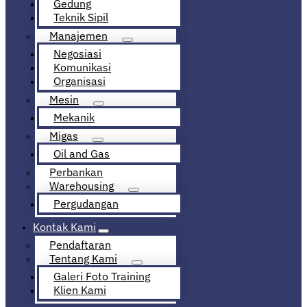
Gedung
Teknik Sipil
Manajemen
Negosiasi
Komunikasi
Organisasi
Mesin
Mekanik
Migas
Oil and Gas
Perbankan
Warehousing
Pergudangan
Kontak Kami
Pendaftaran
Tentang Kami
Galeri Foto Training
Klien Kami