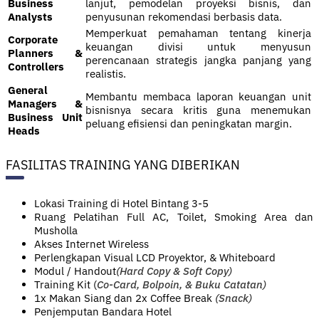
Business
lanjut, pemodelan proyeksi bisnis, dan
Analysts
penyusunan rekomendasi berbasis data.
Memperkuat pemahaman tentang kinerja
Corporate
keuangan divisi untuk menyusun
Planners &
perencanaan strategis jangka panjang yang
Controllers
realistis.
General
Membantu membaca laporan keuangan unit
Managers &
bisnisnya secara kritis guna menemukan
Business Unit
peluang efisiensi dan peningkatan margin.
Heads
FASILITAS TRAINING YANG DIBERIKAN
Lokasi Training di Hotel Bintang 3-5
Ruang Pelatihan Full AC, Toilet, Smoking Area dan
Musholla
Akses Internet Wireless
Perlengkapan Visual LCD Proyektor, & Whiteboard
Modul / Handout
(Hard Copy & Soft Copy)
Training Kit (
Co-Card, Bolpoin, & Buku Catatan)
1x Makan Siang dan 2x Coffee Break
(Snack)
Penjemputan Bandara Hotel