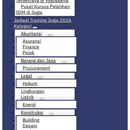
Terpercaya di Yogyakarta
Pusat Kursus Pelatihan
SDM di Jogja
Jadwal Training Jogja 2026
Kategori
Akuntansi
Asuransi
Finance
Pajak
Barang dan Jasa
Procurement
Legal
Hukum
Lingkungan
Listrik
Energi
Konstruksi
Building
Desain