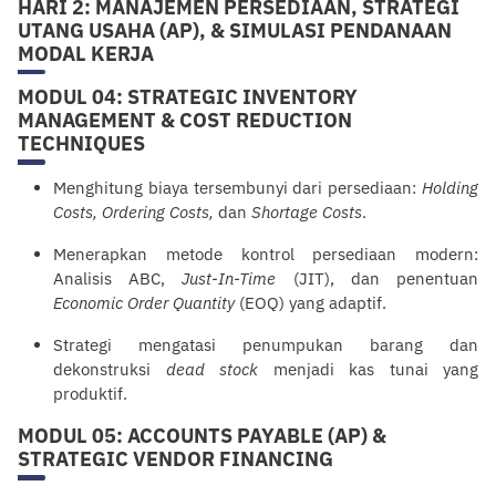
HARI 2: MANAJEMEN PERSEDIAAN, STRATEGI
UTANG USAHA (AP), & SIMULASI PENDANAAN
MODAL KERJA
MODUL 04: STRATEGIC INVENTORY
MANAGEMENT & COST REDUCTION
TECHNIQUES
Menghitung biaya tersembunyi dari persediaan:
Holding
Costs, Ordering Costs,
dan
Shortage Costs
.
Menerapkan metode kontrol persediaan modern:
Analisis ABC,
Just-In-Time
(JIT), dan penentuan
Economic Order Quantity
(EOQ) yang adaptif.
Strategi mengatasi penumpukan barang dan
de
konstruksi
dead stock
menjadi kas tunai yang
produktif.
MODUL 05: ACCOUNTS PAYABLE (AP) &
STRATEGIC VENDOR FINANCING