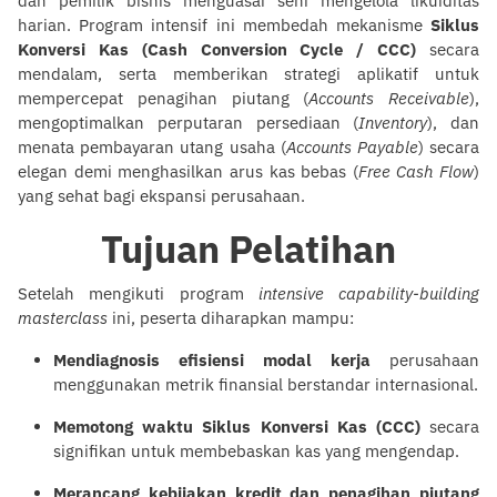
dan pemilik bisnis menguasai seni mengelola likuiditas
harian. Program intensif ini membedah mekanisme
Siklus
Konversi Kas (Cash Conversion Cycle / CCC)
secara
mendalam, serta memberikan strategi aplikatif untuk
mempercepat penagihan piutang (
Accounts Receivable
),
mengoptimalkan perputaran persediaan (
Inventory
), dan
menata pembayaran utang usaha (
Accounts Payable
) secara
elegan demi menghasilkan arus kas bebas (
Free Cash Flow
)
yang sehat bagi ekspansi perusahaan.
Tujuan Pelatihan
Setelah mengikuti program
intensive capability-building
masterclass
ini, peserta diharapkan mampu:
Mendiagnosis efisiensi modal kerja
perusahaan
menggunakan metrik finansial berstandar internasional.
Memotong waktu Siklus Konversi Kas (CCC)
secara
signifikan untuk membebaskan kas yang mengendap.
Merancang kebijakan kredit dan penagihan piutang