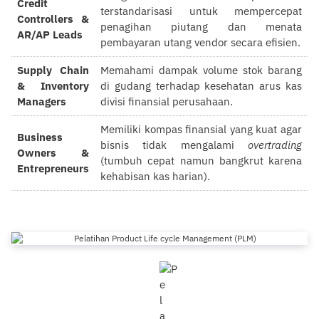
Credit
terstandarisasi untuk mempercepat
Controllers &
penagihan piutang dan menata
AR/AP Leads
pembayaran utang vendor secara efisien.
Supply Chain
Memahami dampak volume stok barang
& Inventory
di gudang terhadap kesehatan arus kas
Managers
divisi finansial perusahaan.
Memiliki kompas finansial yang kuat agar
Business
bisnis tidak mengalami
overtrading
Owners &
(tumbuh cepat namun bangkrut karena
Entrepreneurs
kehabisan kas harian).
Pelatihan Product Life cycle
Management (PLM)
0