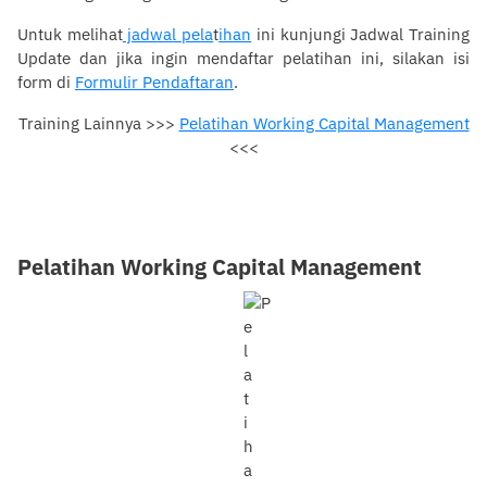
Untuk melihat
jadwal pela
t
ihan
ini kunjungi Jadwal Training
Update dan jika ingin mendaftar pelatihan ini, silakan isi
form di
Formulir Pendaftaran
.
Training Lainnya >>>
Pelatihan Working Capital Management
Pelatihan Working Capital
<<<
Management
Pelatihan Working Capital Management
0