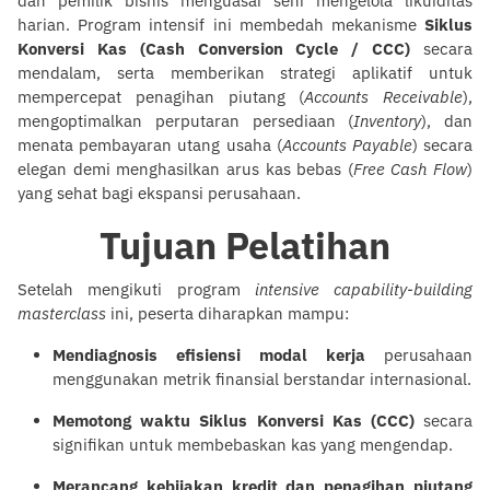
dan pemilik bisnis menguasai seni mengelola likuiditas
harian. Program intensif ini membedah mekanisme
Siklus
Konversi Kas (Cash Conversion Cycle / CCC)
secara
mendalam, serta memberikan strategi aplikatif untuk
mempercepat penagihan piutang (
Accounts Receivable
),
mengoptimalkan perputaran persediaan (
Inventory
), dan
menata pembayaran utang usaha (
Accounts Payable
) secara
elegan demi menghasilkan arus kas bebas (
Free Cash Flow
)
yang sehat bagi ekspansi perusahaan.
Tujuan Pelatihan
Setelah mengikuti program
intensive capability-building
masterclass
ini, peserta diharapkan mampu:
Mendiagnosis efisiensi modal kerja
perusahaan
menggunakan metrik finansial berstandar internasional.
Memotong waktu Siklus Konversi Kas (CCC)
secara
signifikan untuk membebaskan kas yang mengendap.
Merancang kebijakan kredit dan penagihan piutang