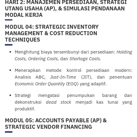
HARI 2: MANAJEMEN PERSEDIAAN, STRATEGI
UTANG USAHA (AP), & SIMULASI PENDANAAN
MODAL KERJA
MODUL 04: STRATEGIC INVENTORY
MANAGEMENT & COST REDUCTION
TECHNIQUES
Menghitung biaya tersembunyi dari persediaan:
Holding
Costs, Ordering Costs,
dan
Shortage Costs
.
Menerapkan metode kontrol persediaan modern:
Analisis ABC,
Just-In-Time
(JIT), dan penentuan
Economic Order Quantity
(EOQ) yang adaptif.
Strategi mengatasi penumpukan barang dan
de
konstruksi
dead stock
menjadi kas tunai yang
produktif.
MODUL 05: ACCOUNTS PAYABLE (AP) &
STRATEGIC VENDOR FINANCING