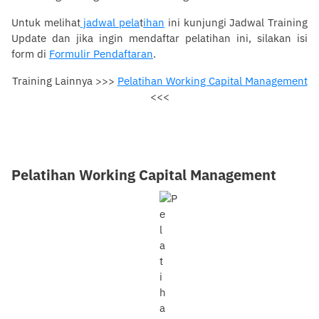
Untuk melihat
jadwal pela
t
ihan
ini kunjungi Jadwal Training
Update dan jika ingin mendaftar pelatihan ini, silakan isi
form di
Formulir Pendaftaran
.
Training Lainnya >>>
Pelatihan Working Capital Management
Pelatihan Working Capital
<<<
Management
Pelatihan Working Capital Management
0