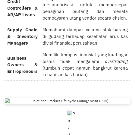
Credit
terstandarisasi untuk mempercepat
Controllers &
penagihan piutang dan menata
AR/AP Leads
pembayaran utang vendor secara efisien.
Supply Chain
Memahami dampak volume stok barang
& Inventory
di gudang terhadap kesehatan arus kas
Managers
divisi finansial perusahaan.
Memiliki kompas finansial yang kuat agar
Business
bisnis tidak mengalami
overtrading
Owners &
(tumbuh cepat namun bangkrut karena
Entrepreneurs
kehabisan kas harian).
Pelatihan Product Life cycle
Management (PLM)
0