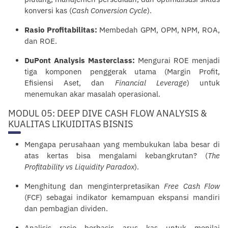
konversi kas (
Cash Conversion Cycle
).
Rasio Profitabilitas:
Membedah GPM, OPM, NPM, ROA,
dan ROE.
DuPont Analysis Masterclass:
Mengurai ROE menjadi
tiga komponen penggerak utama (Margin Profit,
Efisiensi Aset, dan
Financial Leverage
) untuk
menemukan akar masalah operasional.
MODUL 05: DEEP DIVE CASH FLOW ANALYSIS &
KUALITAS LIKUIDITAS BISNIS
Mengapa perusahaan yang membukukan laba besar di
atas kertas bisa mengalami kebangkrutan? (
The
Profitability vs Liquidity Paradox
).
Menghitung dan menginterpretasikan
Free Cash Flow
(FCF) sebagai indikator kemampuan ekspansi mandiri
dan pembagian dividen.
Analisis rasio berbasis arus kas untuk menilai