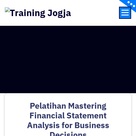
Skip
to
content
Pusat Informasi Training di Jogja
Pelatihan Mastering
Financial Statement
Pelatihan Mastering Financial
Analysis for Business
Statement Analysis for Business
Decisions