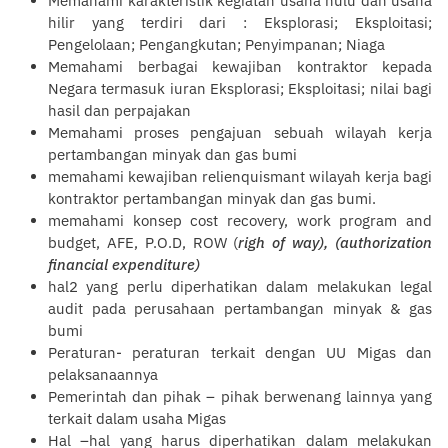
Memahami karakteristik kegiatan usaha hulu dan usaha
hilir yang terdiri dari : Eksplorasi; Eksploitasi;
Pengelolaan; Pengangkutan; Penyimpanan; Niaga
Memahami berbagai kewajiban kontraktor kepada
Negara termasuk iuran Eksplorasi; Eksploitasi; nilai bagi
hasil dan perpajakan
Memahami proses pengajuan sebuah wilayah kerja
pertambangan minyak dan gas bumi
memahami kewajiban relienquismant wilayah kerja bagi
kontraktor pertambangan minyak dan gas bumi.
memahami konsep cost recovery, work program and
budget, AFE, P.O.D, ROW (
righ of way), (authorization
financial
expenditure)
hal2 yang perlu diperhatikan dalam melakukan legal
audit pada perusahaan pertambangan minyak & gas
bumi
Peraturan- peraturan terkait dengan UU Migas dan
pelaksanaannya
Pemerintah dan pihak – pihak berwenang lainnya yang
terkait dalam usaha Migas
Hal –hal yang harus diperhatikan dalam melakukan