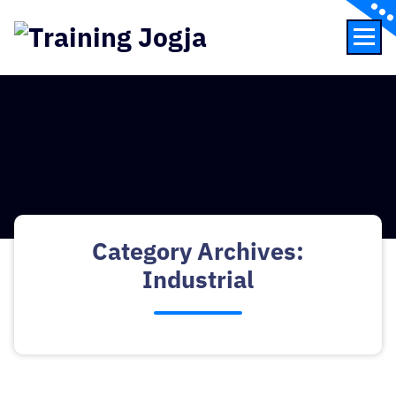
Skip
to
content
Pusat Informasi Training di Jogja
Category Archives:
Industrial
Training Motor Protection Industry