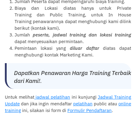
Jumlah Peserta dapat memperngaruhi
biaya
training
.
Biaya dan Lokasi diatas hanya untuk
Private
Training
dan
Public Training
, untuk
In House
Training
penawarannya dapat menghubungi kami dilink
berikut (
kontak kami
)
.
Jumlah
peserta,
jadwal training
dan
lokasi training
dapat menyesuaikan permintaan.
Pemintaan lokasi yang
diluar
daftar
diatas dapat
menghubungi kontak
Marketing Kami
.
Dapatkan Penawaran Harga Training Terbaik
dari Kami!
.
Untuk melihat
jadwal pelatihan
ini kunjungi
Jadwal Training
Update
dan jika ingin mendaftar
pelatihan
public atau
online
training
ini, silakan isi form di
Formulir Pendaftaran
.
Training Legal Aspect in Oil & Gas
Industry